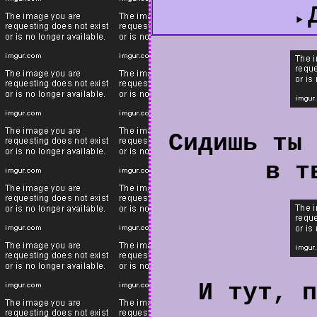
Сидишь ты 
в т
И тут, п