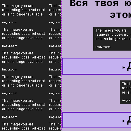
Вся твоя ю
это