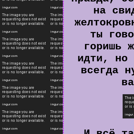
на сви
желтокров
ты гово
горишь ж
идти, но 
всегда н
ва
И всё та