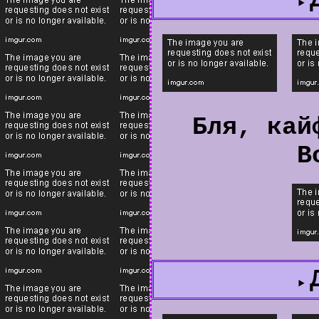
Бля, кай
В