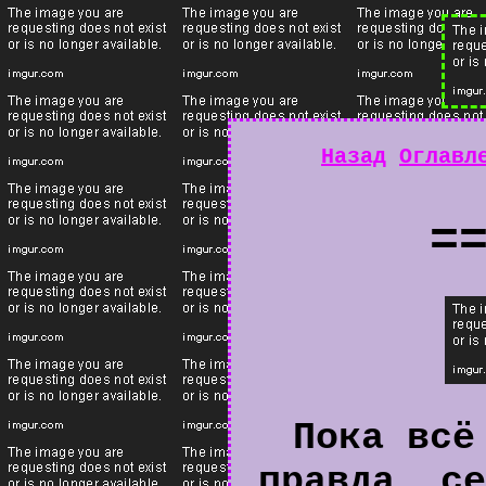
Назад
Оглавл
=
Пока всё
правда, се