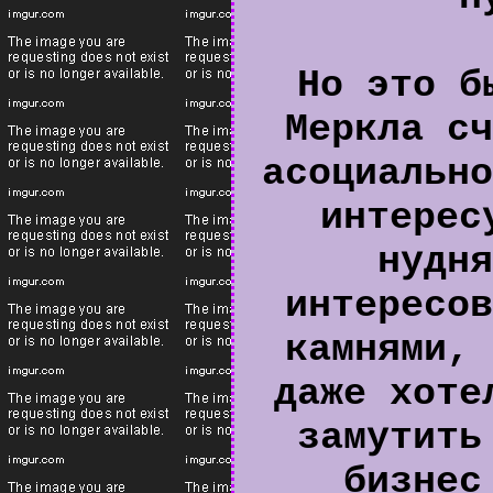
Но это б
Меркла сч
асоциально
интерес
нудня
интересов
камнями, 
даже хоте
замутить
бизнес