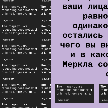
ваши лица
равно
одинако
остались 
чего вы в
и в как
Меркла со