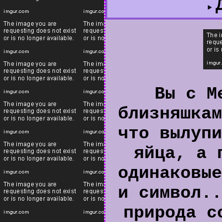
Вы с М
близняшкам
что вылупи
яйца, а 
одинаковые
и символ..
природа с