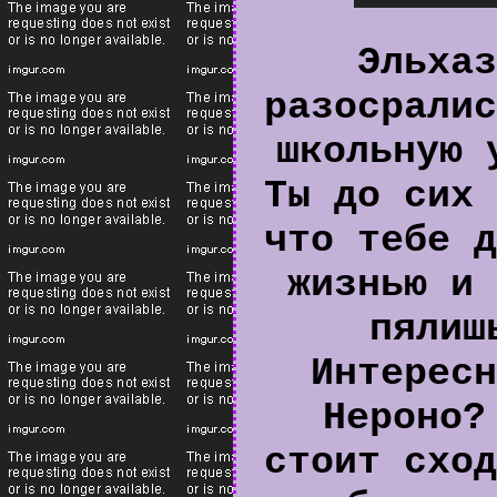
Эльхаз
разосралис
школьную 
Ты до сих 
что тебе д
жизнью и 
пялиш
Интересн
Нероно?
стоит сход