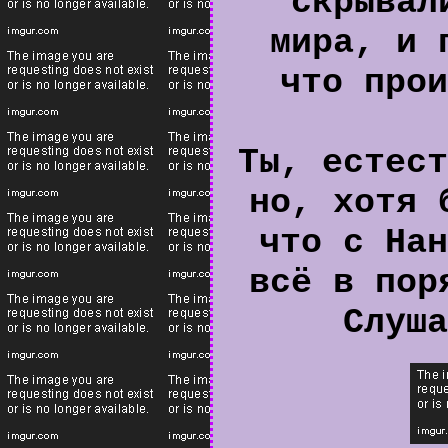
скрывал
мира, и 
что прои
Ты, естест
но, хотя 
что с Нан
всё в пор
Слуша