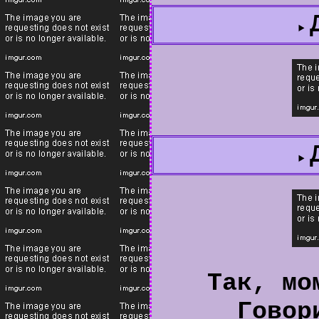
Так, мо
Говор