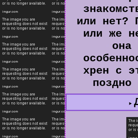
знакомст
или нет? 
или же н
она 
особенно
хрен с э
поздно 