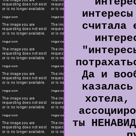
интере
интересы
считала 
интере
"интерес
потрахать
Да и воо
казалась
хотела, 
ассоцииро
ты НЕНАВИД
п