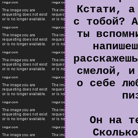
Кстати, а
с тобой? А
ты вспомн
напишеш
расскажешь
смелой, и
о себе лю
пи
Он на т
Сколько