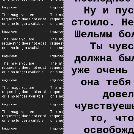
Ну и пус
стоило. Не
Шельмы бо
Ты чувс
должна бы
уже очень 
она тебя
довел
чувствуеш
то, что
освобожд