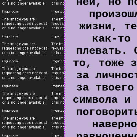
ней, но п
произош
жизни, те
как-то 
плевать. 
то, тоже з
за личнос
за твоего
символа и 
поговорит
наверно
равноценн