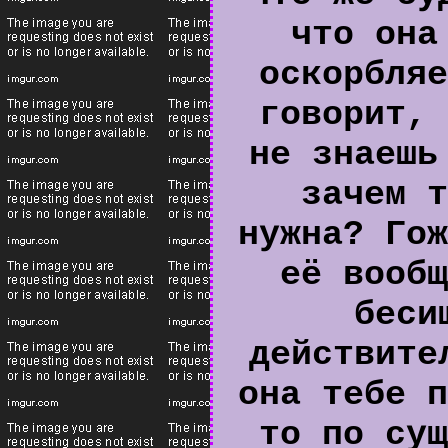
что она
оскорбляе
говорит, 
не знаешь
зачем т
нужна? Гож
её вообщ
беси
действите
она тебе п
то по сущ