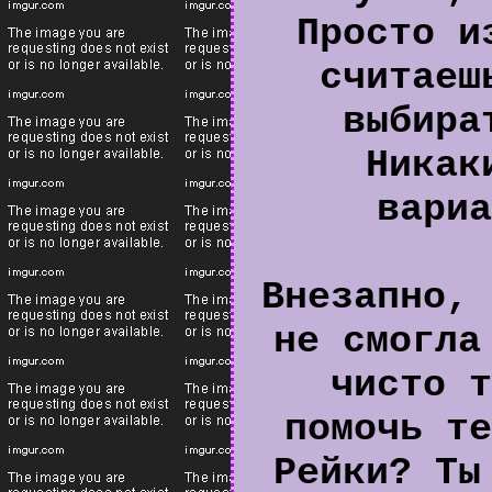
Просто и
считаеш
выбира
Никак
вариа
Внезапно, 
не смогла
чисто т
помочь те
Рейки? Ты