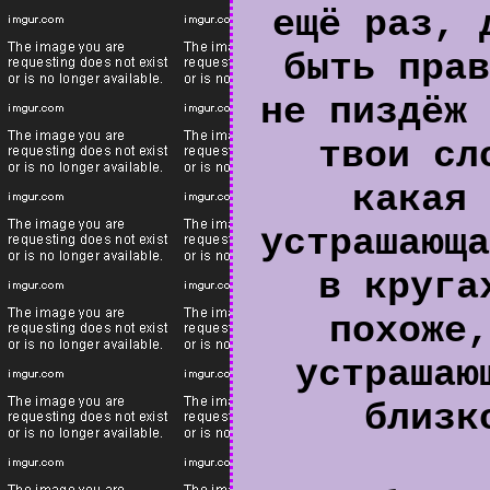
ещё раз, 
быть прав
не пиздёж 
твои сл
какая 
устрашающа
в круга
похоже,
устрашаю
близк