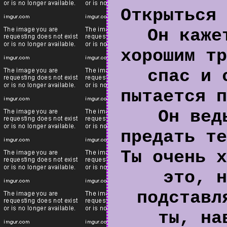
Открыться 
Он каже
хорошим тр
спас и 
пытается п
Он вед
предать те
Ты очень х
это, н
подставл
ты, на