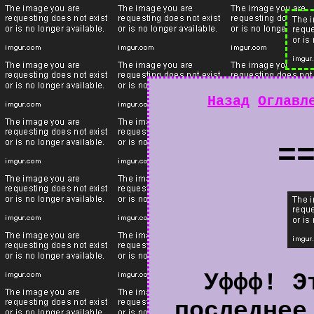
Назад
Оглавл
=
Уффф! Э
последнее