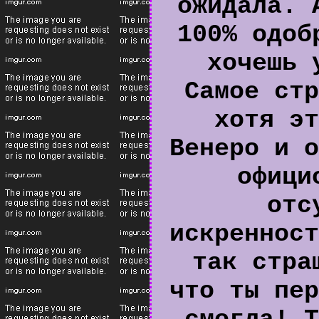
ожидала. 
100% одоб
хочешь 
Самое стр
хотя эт
Венеро и о
офици
отс
искренност
так стра
что ты пер