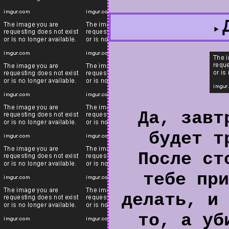
Да, завт
будет т
После ст
тебе при
делать, и 
то, а уб