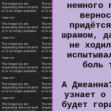
немного 
вернос
придётся
шрамом, д
не ходил
испытыва
боль 
А Джеанна
узнает о 
будет гор