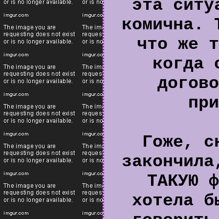
эта ситу
комична. 
что же т
когда 
догово
при
Гоже, с
закончила
ТАКУЮ ф
хотела б