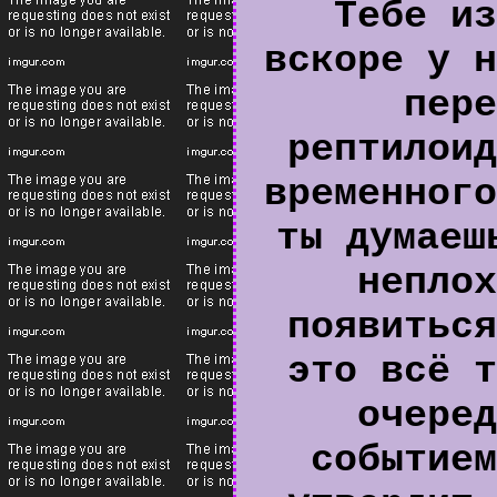
Тебе из
вскоре у н
пере
рептилоид
временного
ты думаеш
неплох
появиться
это всё т
очеред
событием