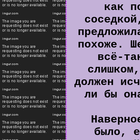
как п
соседкой
предложил
похоже. Ш
всё-та
слишком,
должен исч
ли бы он
Наверно
было, е