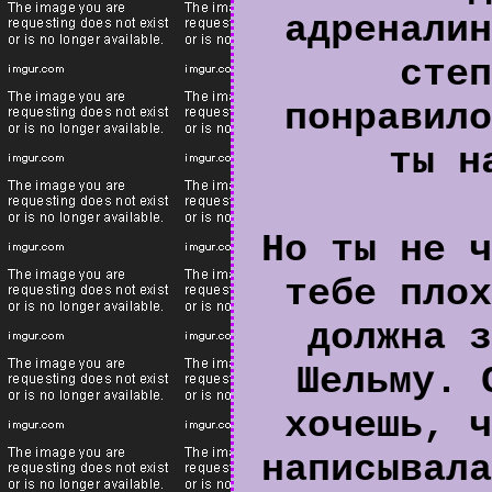
адреналин
степ
понравило
ты н
Но ты не ч
тебе плох
должна з
Шельму. 
хочешь, ч
написывала