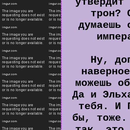
утвердит 
трон? 
думаешь 
импер
Ну, до
наверное
можешь об
Да и Эльх
тебя. И 
бы, тоже.
так, это 