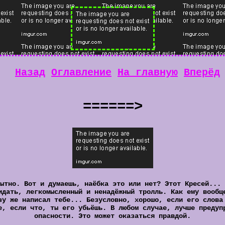
Назад
Оглавление
На главную
Вперёд
======>
ытно. Вот и думаешь, наёбка это или нет? Этот Кресей... 
идать, легкомысленный и ненадёжный тролль. Как ему вообщ
зу же написал тебе... Безусловно, хорошо, если его слова
е, если что, ты его убьёшь. В любом случае, лучше предуп
опасности. Это может оказаться правдой.