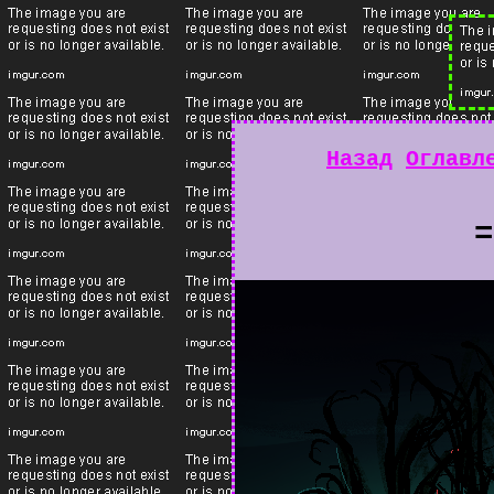
Назад
Оглавл
=