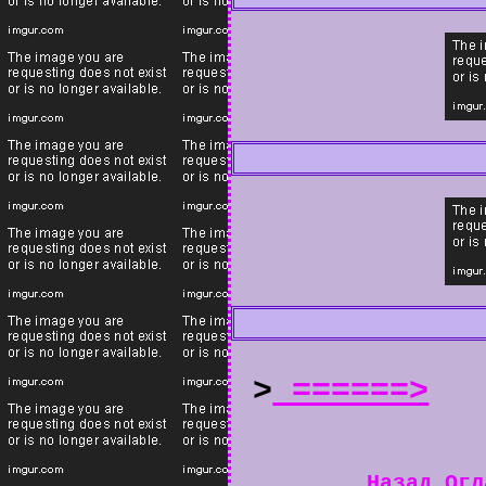
>
======>
Назад
Огл