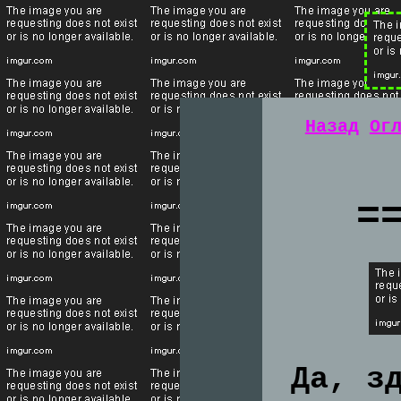
Назад
Ог
=
Да, з