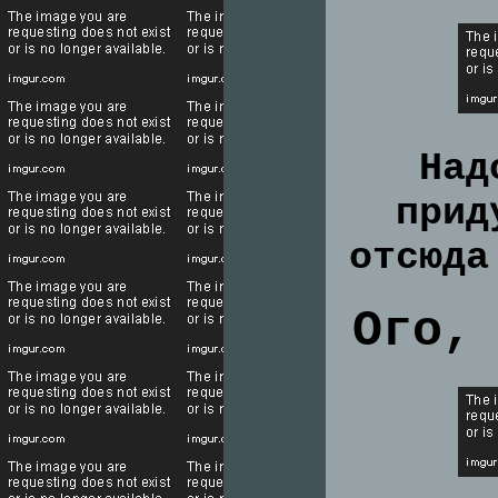
Над
прид
отсюда
Ого,