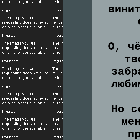
вини
О, ч
тв
забр
люби
Но с
ме
п