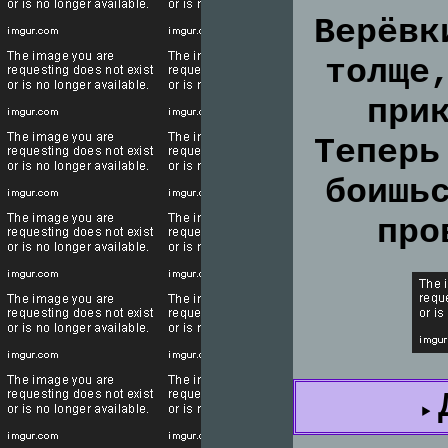
Верёвк
толще
при
Теперь
боишь
про