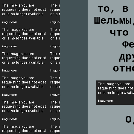
то, в
Шельмы
что
Ф
др
отн
О