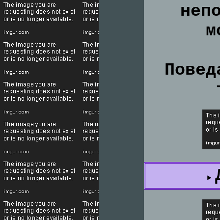
неп
м
Повед