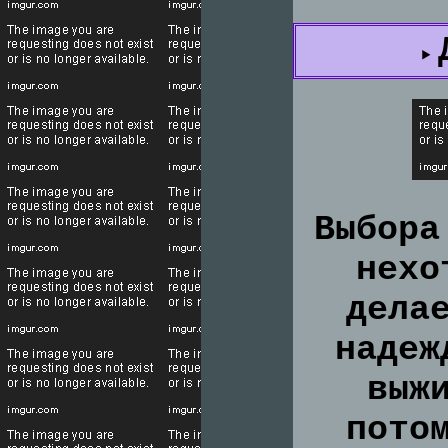
Выбора
нехо
дела
надеж
выж
пото