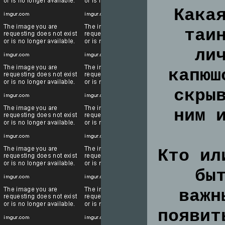
Кака
таи
ли
капюш
скры
ним 
Кто ил
бы
важн
появит