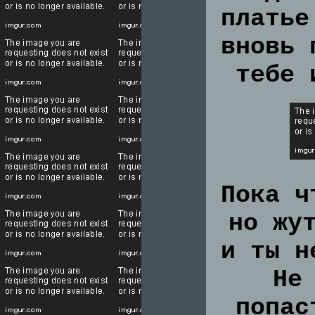
платье
вновь 
тебе 
Пока ч
но жу
и ты н
Не
попас