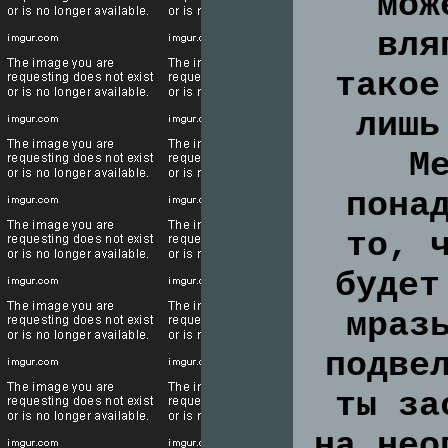
мож
вля
такое
лишь
М
пона
то, 
будет
мраз
подве
ты за
на нео