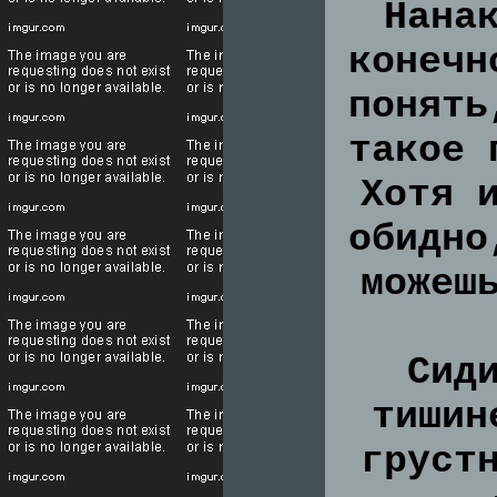
Нана
конечн
понять
такое 
Хотя 
обидно
можеш
Сид
тишин
груст