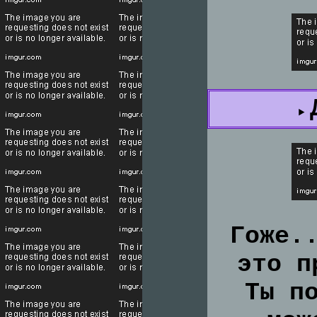
Гоже.
это п
Ты п