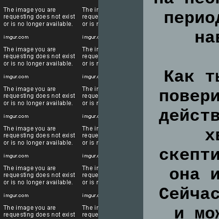
перио
на
Как т
повер
дейст
х
скепт
она 
Сейча
и мо