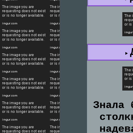
Знала 
столк
надев