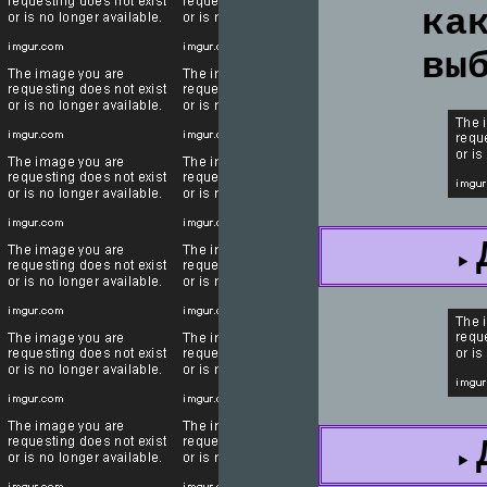
ка
вы