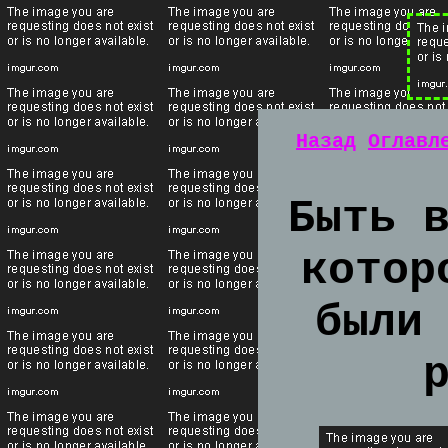
Назад
Оглавл
Быть 
котор
были