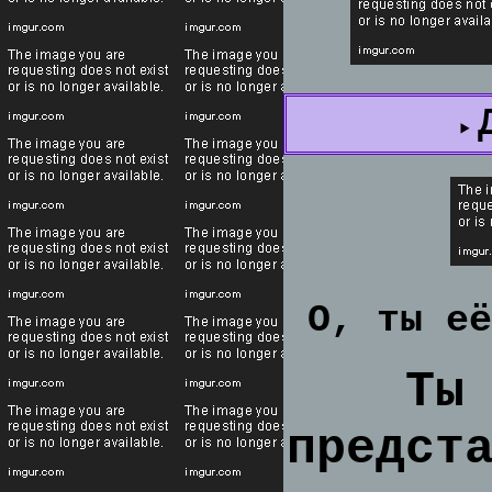
О, ты её
Ты
предст