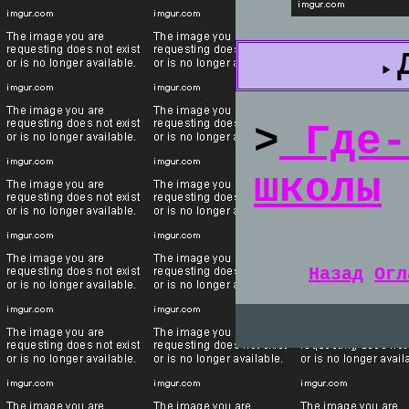
>
Где-
школы
Назад
Огл