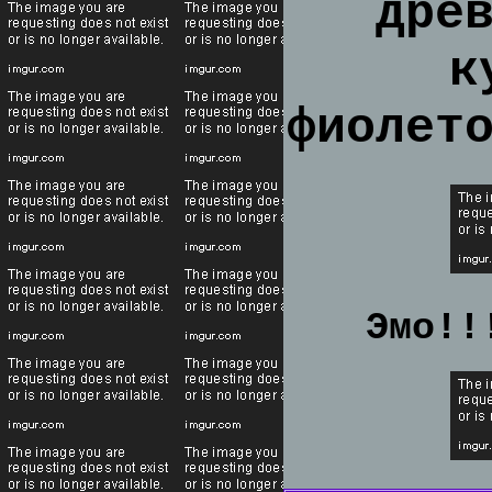
дре
к
фиолет
Эмо!!