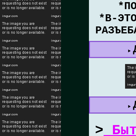
*П
*В-ЭТ
РАЗЪЕБ
>
Быт