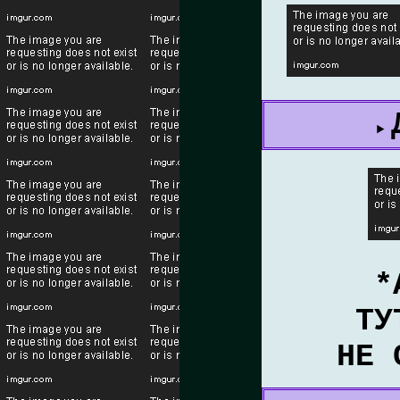
*
ТУ
НЕ 