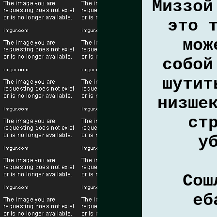
Миззой
это 
мож
собой
шутит
низше
ст
у
Сош
еб