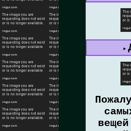
Пожал
самы
вещей