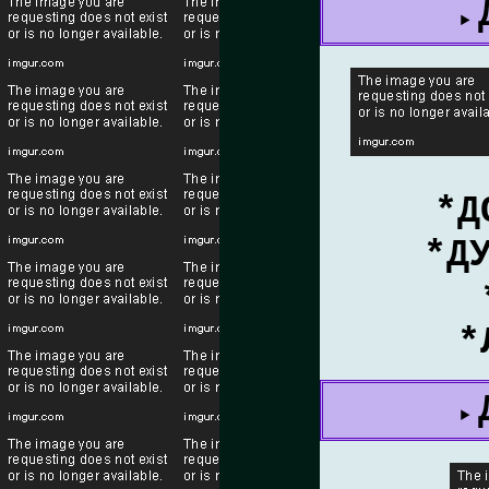
*Д
*Д
*