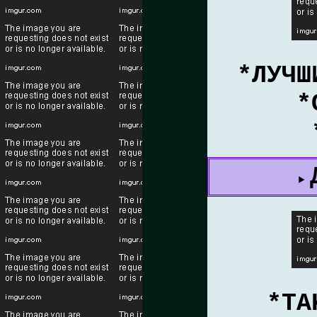
*ЛУЧШ
*
*TA