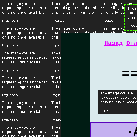
Назад
Ог
=