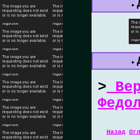
>
Вер
Федо
Назад
Ог