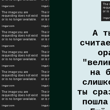
А т
счита
ор
"вели
на 
слишк
ты сра
пошла