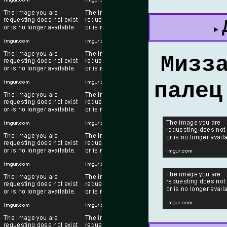
Мизз
палец