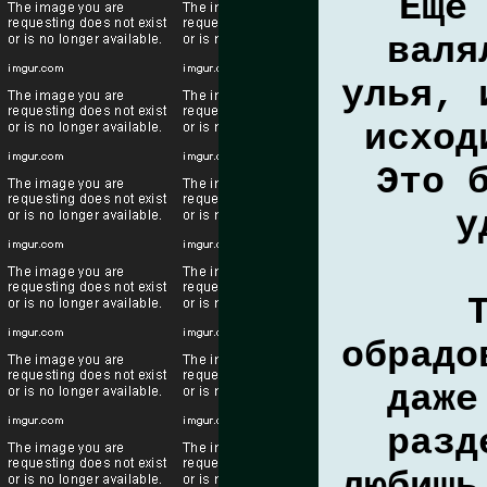
Ещё
валя
улья, 
исход
Это 
у
обрадо
даже
разд