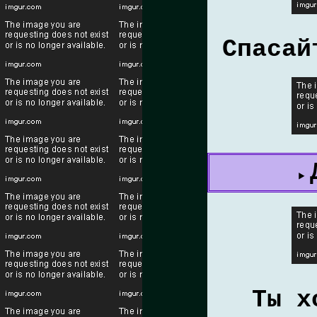
Спасай
Ты х