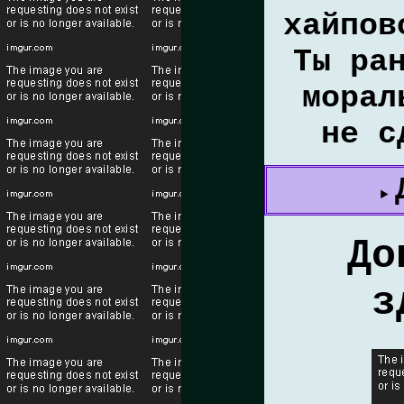
хайпов
Ты ра
морал
не с
До
з