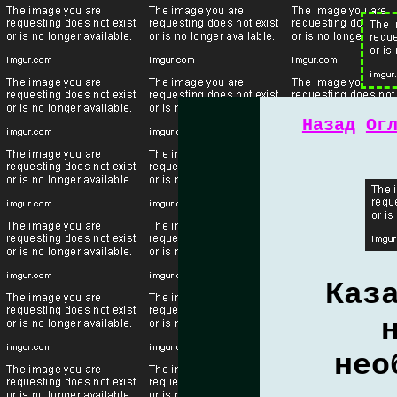
Назад
Ог
Каз
нео