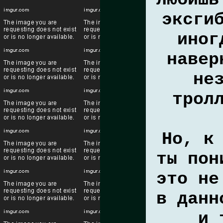
любишь
эксги
иног
навер
не
трол
Но, к
ты пон
это не
в данн
и 