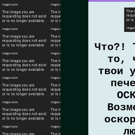
Что?! 
то, 
твои 
печ
ОС
Возм
оско
л