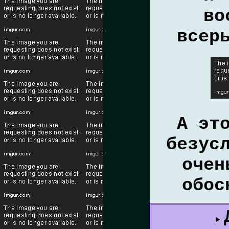
во
всер
А эт
безус
очен
обос