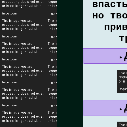
впаст
но тв
при
т