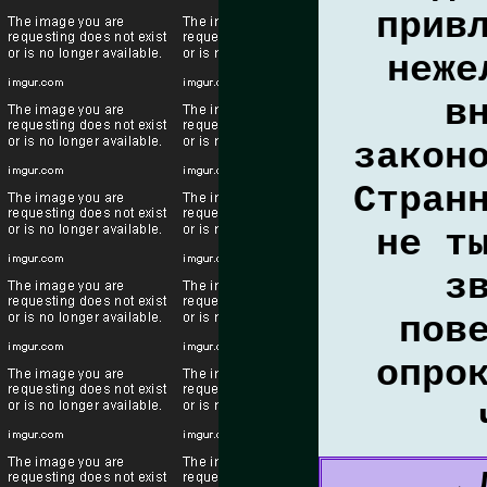
прив
неже
в
закон
Стран
не т
з
пов
опро