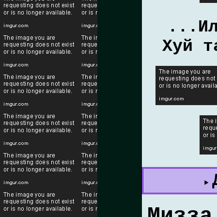
...И
Хуй т
Мизза