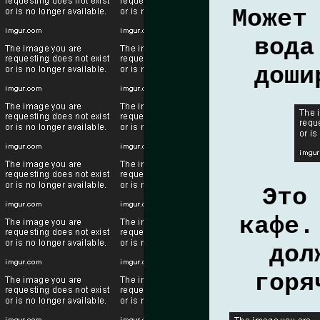
Может
вода
доши
Это
кафе.
дол
горя