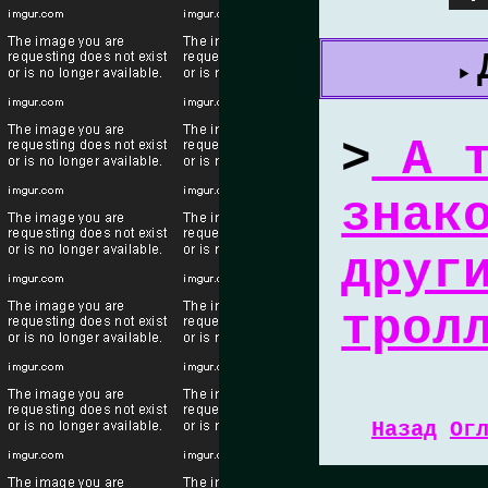
>
А т
знак
друг
трол
Назад
Ог