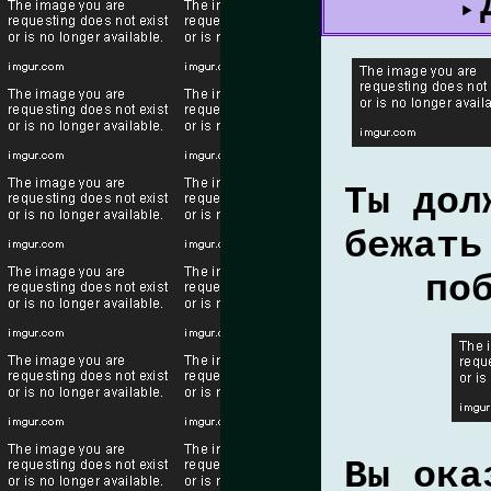
Ты дол
бежать
по
Вы ока