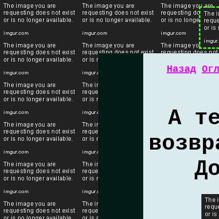
Назад
Ог
А т
возвр
Д