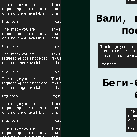
Вали, 
по
Беги-