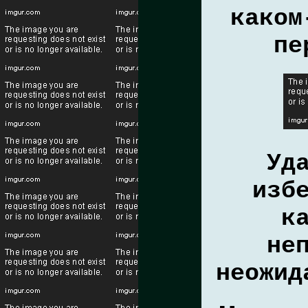
каком
пе
Уд
изб
к
не
неожид