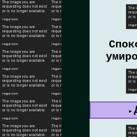
Спок
умир