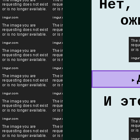
Нет,
ож
И эт