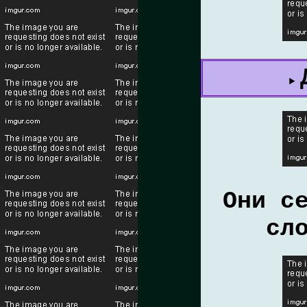
Они с
сл