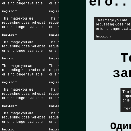
его..
Т
за
Оди