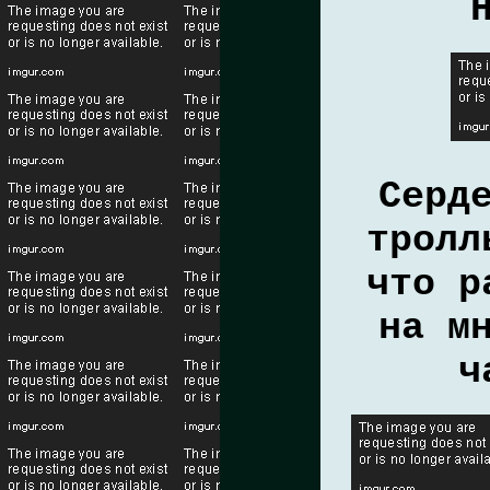
Серд
тролл
что р
на м
ч