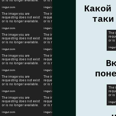
Какой
таки
В
пон