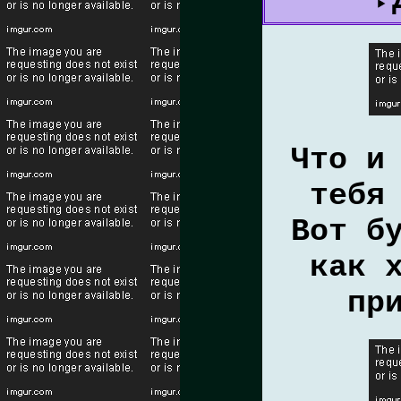
Что и
тебя
Вот б
как 
пр