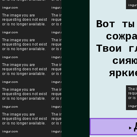
Вот ты
сожр
Твои г
сия
ярки