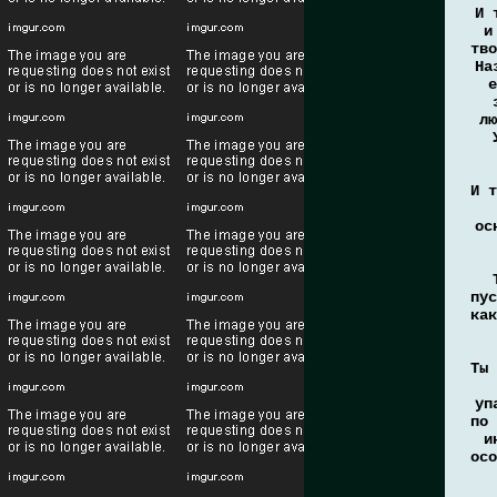
И 
и
тво
На
е
лю
И т
ос
пус
как
Ты 
уп
по 
и
осо