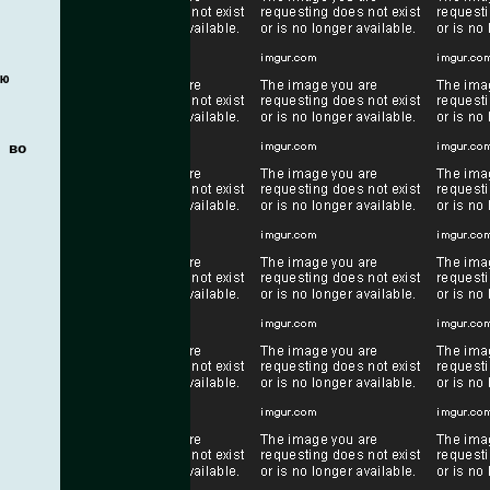
ю
 во