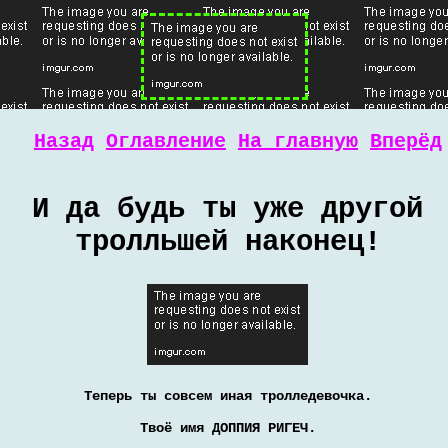
Назад
Оглавление
На главную
Вперёд
И да будь ты уже другой
тролльшей наконец!
Теперь ты совсем иная тролледевочка.
Твоё имя ДОППИЯ РИГЕЧ.