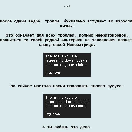
***
После сдачи ведра, тролли, буквально вступают во взрослу
жизнь.
Это означает для всех троллей, помимо нефритокровок,
правиться со своей родной Альтернии на завоевания планет
славу своей Императрице.
Но сейчас настало время покормить твоего лусуса.
А ты любишь это дело.