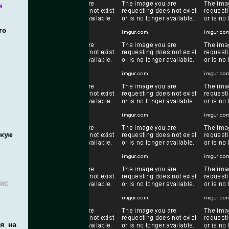
я
то
кую
ИС
я на