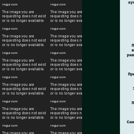
ау
П
в
рав
Пр
П
Сам