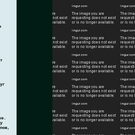
е
т
уг
ке.
у
пов,