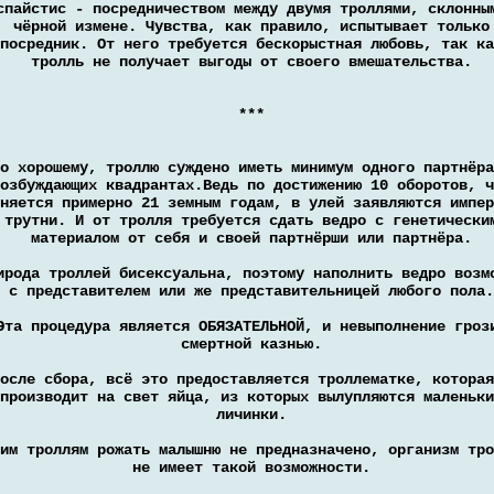
спайстис - посредничеством между двумя троллями, склонны
чёрной измене. Чувства, как правило, испытывает только
посредник. От него требуется бескорыстная любовь, так ка
тролль не получает выгоды от своего вмешательства.
***
о хорошему, троллю суждено иметь минимум одного партнёра
озбуждающих квадрантах.Ведь по достижению 10 оборотов, ч
няется примерно 21 земным годам, в улей заявляются импер
трутни. И от тролля требуется сдать ведро с генетически
материалом от себя и своей партнёрши или партнёра.
ирода троллей бисексуальна, поэтому наполнить ведро возм
с представителем или же представительницей любого пола.
Эта процедура является ОБЯЗАТЕЛЬНОЙ, и невыполнение гроз
смертной казнью.
осле сбора, всё это предоставляется троллематке, которая
производит на свет яйца, из которых вылупляются маленьки
личинки.
им троллям рожать малышню не предназначено, организм тро
не имеет такой возможности.