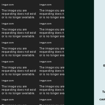
О
Т
сил