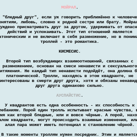
МОЙРАЛ
.
 "бледный друг", если уж говорить приближённо к человече
онятиям, любовь, словно к родной сестре или брату. Мойра
уждено присматривать друг за другом, удерживать от опасн
действий и успокаивать. Этот тип отношений является
атоническим и не включает в себя размножение, но в поним
троллей - это романтика.
КИСМЕСИС.
Второй тип возбуждающих взаимоотношений, связанных с
размножением, основан на смеси ненависти и сексуального
итяжения. Не каждый тип ненависти подойдёт, она должна б
платонической. Тролли, находясь в этом квадранте, не
интересованы в смерти друг друга, хотя и обязаны ненавид
друг друга одинаково сильно.
АУСПАЙСТИС
.
У квадрантов есть одна особенность - их способность к
лебаниям. Порой один тролль испытывает красные чувства, 
мя как второй бледные, или и вовсе чёрные. А порой, нахо
алом квадранте, могут происходить взаимные изменения, ил
алая пара может иметь потенциал к становлению чёрной.
В такие моменты троллям нужен посредник. Этим и являетс