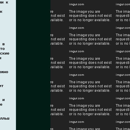
ми к
к
 в
то
ские
м
ожно
ит
 и
е
лльш