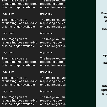
Или
п
с
пл
пр
за
ко
вре
в 