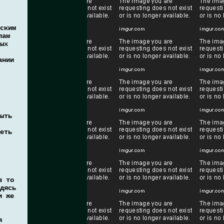
ским
лам
ых
ании
ыть
еть
в то
дясь
и же
я