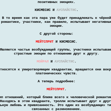
позитивных эмоциях.
КИСМЕСИС И
АУСПАЙСТИС
.
В то время как эта пара уже будет принадлежать к чёрной
романтике, участники, как правило, испытывают негативны
эмоции.
С другой стороны:
МЕЙТСПРИТ
И КИСМЕСИС.
Являются частью возбуждающей группы, участники испытываю
страстные эмоции по отношению друг к другу.
МОЙРАЛ
И
АУСПАЙСТИС
.
тносятся к умиротворяющим квадрантам, вращаются они вокр
платонических чувств.
А теперь подробнее:
МЕЙТСПРИТ
.
ип отношений, который ближе всего к человеческой романти
Находясь в этом квадранте, тролли испытывают друг к друг
ьную любовь и привязанность. Это один из возбуждающих ти
связанных с размножением.