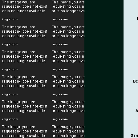
Вс
Отн