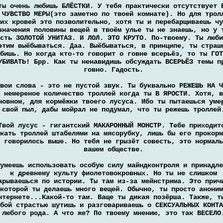
ты очень любишь БЛЁСТКИ. У тебя практически отсутствует 
 ЧУВСТВО МЕРЫ(это заметно по твоей комнате). Но для трол
их кровей это позволительно, хотя ты и перебарщиваешь чу
значения половины вещей в твоём улье ты не знаешь, но у 
сть ЗОЛОТОЙ УНИТАЗ. И ЛОЛ. ЭТО КРУТО. По-твоему. Ты люби
этим выёбываться. Даа. Выёбываться, в принципе, ты страш
бишь. Но когда кто-то говорит о говне всерьёз, то ты ГОТ
УБИВАТЬ! Брр. Как ты ненавидишь обсуждать ВСЕРЬЁЗ темы п
говно. Гадость.
вои слова - это не пустой звук. Ты буквально РЕЖЕШЬ НА Ч
немереное количество троллей когда ты В ЯРОСТИ. Хотя, в
новном, для кормёжки твоего лусуса. Ибо ты пытаешься уме
свой пыл, дабы мойрал не подумал, что ты режешь троллей
Твой лусус - гигантский МАКАРОННЫЙ МОНСТР. Тебе приходит
кать троллей штабелями на мясорубку, лишь бы его прокорм
 говорилось выше. Но тебя не грызёт совесть, это нормаль
вашем обществе.
умеешь использовать особую силу майндконтроля и принадле
к древнему культу фиолетовокровных. Но ты не слишком
арываешься по истории. Ты там из-за мейнстрима. Это прич
которой ты делаешь много вещей. Обычно, ты просто аноним
нтернете...Какой-то там. Ваще ты дикая позёрша. Также, т
бой страстью шутишь и разговариваешь о СЕКСУАЛЬНЫХ КОНТА
любого рода. А что же? По твоему мнению, это так ВЕСЕЛО