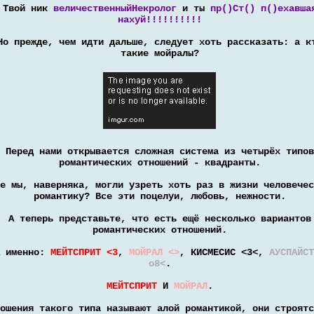
Твой ник
величественныйНекролог
и ты
пр()Ст() п()ехавша
нахуй!!!!!!!!!!
Но прежде, чем идти дальше, следует хоть рассказать: а к
такие мойралы?
Перед нами открывается сложная система из четырёх типов
романтических отношений - квадранты.
е мы, наверняка, могли узреть хоть раз в жизни человечес
романтику? Все эти поцелуи, любовь, нежности.
А теперь представьте, что есть ещё несколько вариантов
романтических отношений.
А именно:
МЕЙТСПРИТ <3
,
МОЙРАЛ <>
, КИСМЕСИС <3<,
АУСПАЙСТ
o8<
.
МЕЙТСПРИТ
И
МОЙРАЛ
.
ошения такого типа называют алой романтикой, они строятс