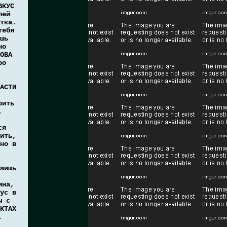
ВКУС
лей
тка.
тебя
шь
но
ОВА
ро
АСТИ
рить
.
ся
ить,
но в
жишь
ина,
ус в
ы с
КТАХ
.