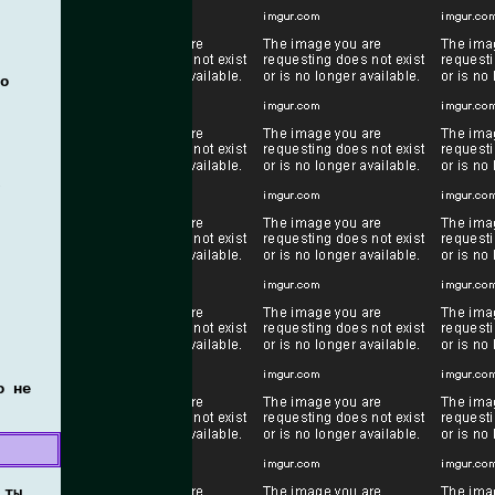
о
в
о не
 ты