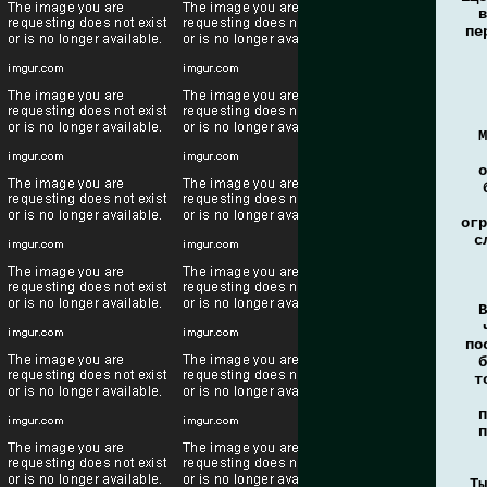
в
пе
М
о
огр
с
В
по
б
т
п
п
Ты