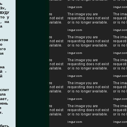
ь
Эх,
ВУДУ
то у
, на
а
нтом
о
его
оя
на
й -
й
спит
шла
ает,
чень
и
м.
бить