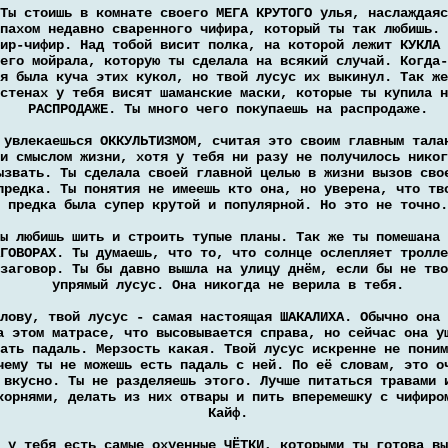
Ты стоишь в комнате своего МЕГА КРУТОГО улья, наслаждаяс
пахом недавно сваренного чифира, который ты так любишь. 
ир-чифир. Над тобой висит полка, на которой лежит КУКЛА 
его мойрала, которую ты сделала на всякий случай. Когда-
я была куча этих кукол, но твой лусус их выкинул. Так же
стенах у тебя висят шаманские маски, которые ты купила н
РАСПРОДАЖЕ. Ты много чего покупаешь на распродаже.
 увлекаешься ОККУЛЬТИЗМОМ, считая это своим главным тала
и смыслом жизни, хотя у тебя ни разу не получилось никог
ызвать. Ты сделала своей главной целью в жизни вызов сво
предка. Ты понятия не имеешь кто она, но уверена, что тв
предка была супер крутой и популярной. Но это не точно.
ы любишь шить и строить тупые планы. Так же ты помешана 
ГОВОРАХ. Ты думаешь, что то, что солнце ослепляет тролле
заговор. Ты бы давно вышла на улицу днём, если бы не тво
упрямый лусус. Она никогда не верила в тебя.
лову, твой лусус - самая настоящая ШАКАЛИХА. Обычно она 
а этом матрасе, что высовывается справа, но сейчас она у
ать падаль. Мерзость какая. Твой лусус искренне не поним
чему ты не можешь есть падаль с ней. По её словам, это о
вкусно. Ты не разделяешь этого. Лучше питаться травами 
корнями, делать из них отвары и пить вперемешку с чифиро
Кайф.
 у тебя есть самые охуенные ЧЁТКИ, которыми ты готова вы