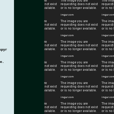
круг
е.