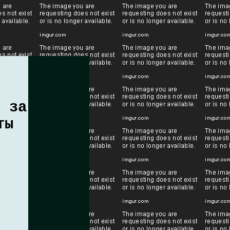
т за
ты
м