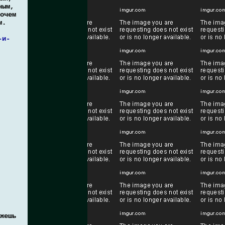
ным,
очем
м.
-и-
жешь