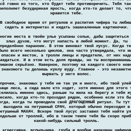
сё говно из того, кто будет тебе противоречить. Тебя так
реполняет безудержная ярость, когда кто-то делает то, чт
нравится тебе.
В свободное время от ритуалов и распития чифира ты любиш
сидеть в интернетах и кидать зашакаленные картиночки.
ногие места в твоём улье усыпаны солью, дабы защититься 
злых духов, что могут напасть в любой момент. Да, ты
пределённо параноик. В этом виноват твой лусус. Когда те
было всего несколько циклов, она часто утверждала, что м
опасен и жесток, а тролли лжецы и предатели, от них над
аждаться. И в этом есть доля правды, но ты воспринимаешь
лишком серьёзно. Наверное, поэтому на каждого своего нов
знакомого ты делаешь куклу вуду. Главное - это незаметн
вырвать у него волос.
прочем, знакомых у тебя не так уж и много, ибо твой улей
чаще леса, а сюда мало кто ходит, хотя именно для этого 
селилась именно здесь, раньше ты жила на берегу и тебя ж
есило, когда кто-то проходил рядом, особенно если это бы
огда, когда ты проводила свой ДРАГОЦЕННЫЙ ритуал. Ты тут
выходила на петушиный СРАЧ, который обычно переходил в
етушиный МАХАЧ. Вскоре твой лусус заставил тебя найти ул
одальше от троллей, ибо в таком темпе тебя бы скоро приб
какой-нибудь сильный тролль.
 агрессивна, вспыльчива, груба и вообще наркоман чифиров