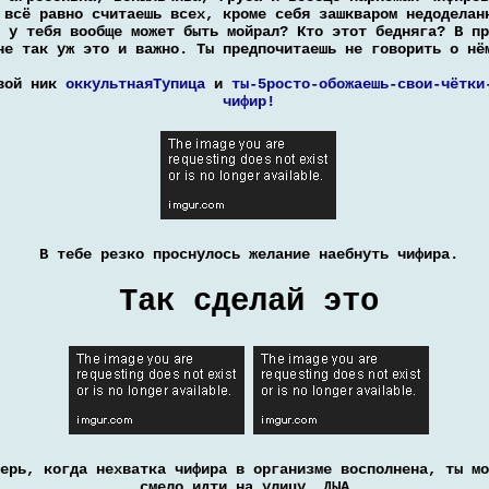
 всё равно считаешь всех, кроме себя зашкваром недоделан
 у тебя вообще может быть мойрал? Кто этот бедняга? В пр
не так уж это и важно. Ты предпочитаешь не говорить о нё
вой ник
оккультнаяТупица
и
ты-5росто-обожаешь-свои-чётки
чифир!
В тебе резко проснулось желание наебнуть чифира.
Так сделай это
ерь, когда нехватка чифира в организме восполнена, ты мо
смело идти на улицу. ДЫА.