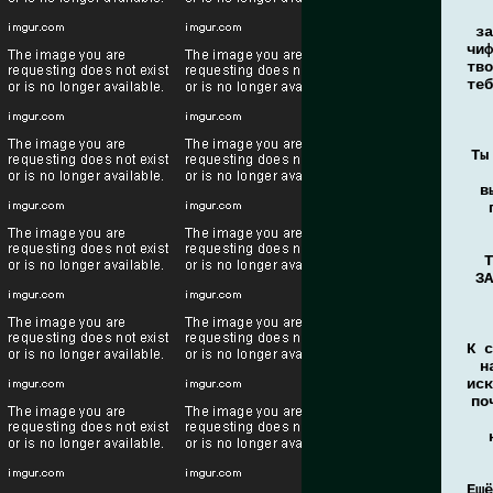
за
чиф
тво
теб
Ты
в
Т
ЗА
К с
н
иск
по
Ещё