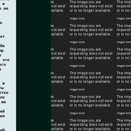
 и
о не
ь
от
бе
ир
о
 это
ого
о
 в
ты
утко
ло
 же
ей
ил
ый,