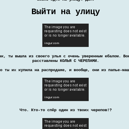
Выйти на улицу
ак, ты вышла из своего улья с очень уверенным ебалом. Во
расставлены КОЛЬЯ С ЧЕРЕПАМИ.
о ты их купила на распродаже, и вообще, они из папье-маш
Что. Кто-то спёр один из твоих черепов!?