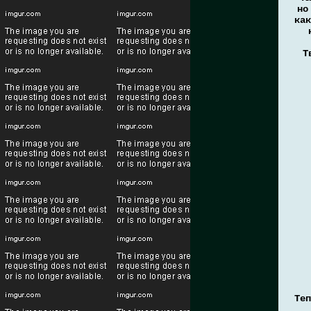
но
как
Т
Теп