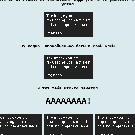
устал.
Ну ладно. Спокойненько беги в свой улей.
И тут тебя кто-то заметил.
АААААААА!