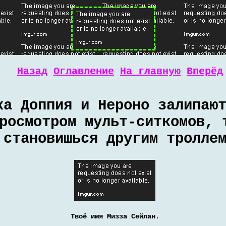
Назад
Оглавление
На главную
Вперёд
ка Доппия и Нероно залипаю
росмотром мульт-ситкомов, 
становишься другим тролле
Твоё имя Мизза Сейлан.