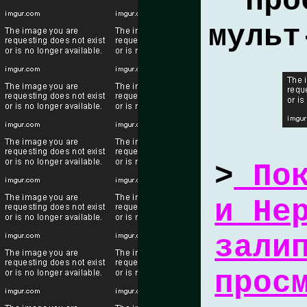
про
мульт
>
Пок
и Не
зали
прос