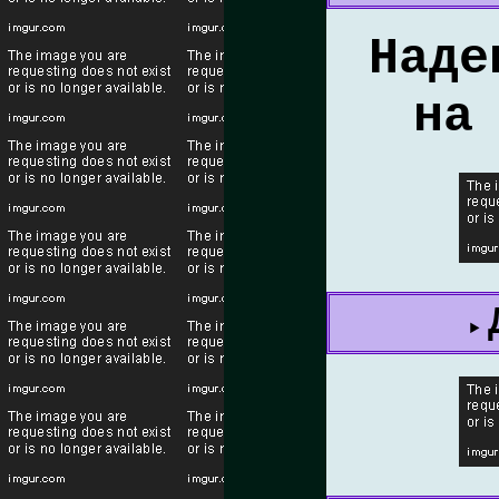
Наде
на