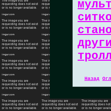
муль
ситк
стан
друг
трол
Назад
Ог