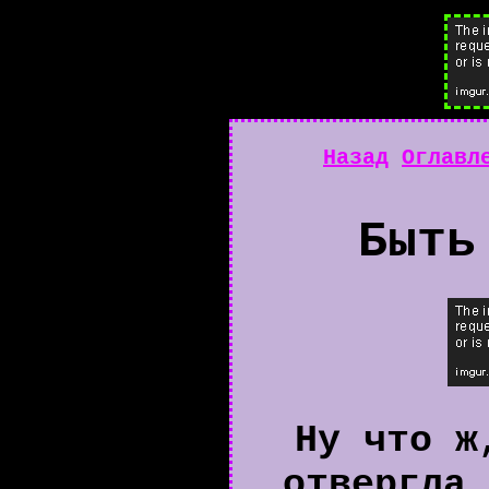
Назад
Оглавл
Быть
Ну что ж
отвергла 