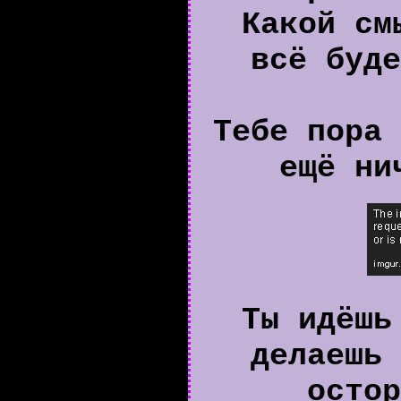
Какой см
всё буде
Тебе пора 
ещё ни
Ты идёшь
делаешь 
остор