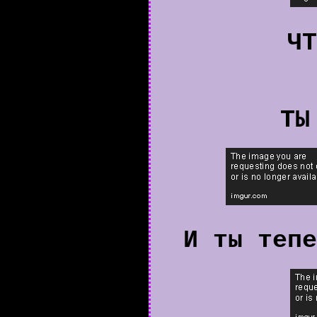
ЧТ
ТЫ
И ты тепе