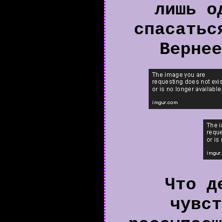
лишь о
спасатьс
Вернее
Что д
чувст