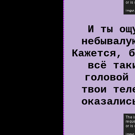
И ты ощ
небывалу
Кажется, б
всё так
головой 
твои тел
оказалис