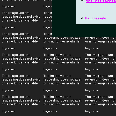
<
На главную