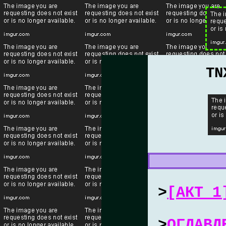
ТN
>
[АКТ 1
>
ОГЛАВЛ