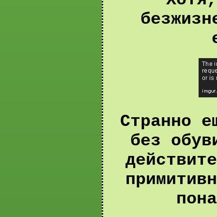
Хотя,
безжизн
Странно е
без обув
действите
примитивн
пона