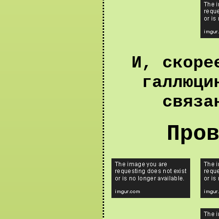
И, скоре
галлюци
связа
Про