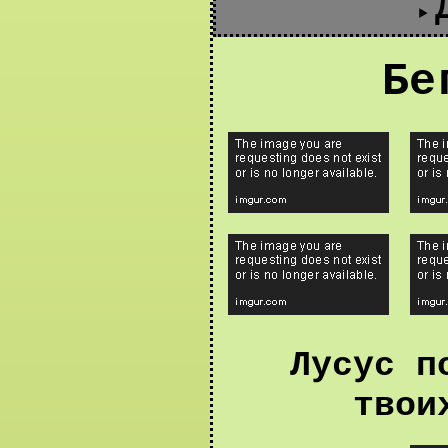
Бе
Лусус п
твои