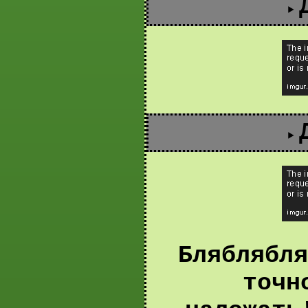
Бляблябля
точн