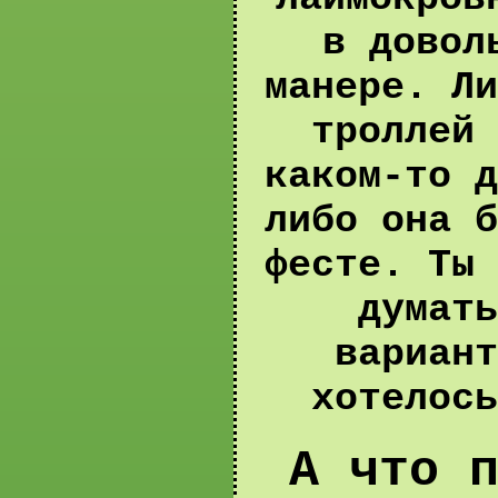
в довол
манере. Ли
троллей 
каком-то д
либо она б
фесте. Ты 
думать
вариант
хотелось
А что 