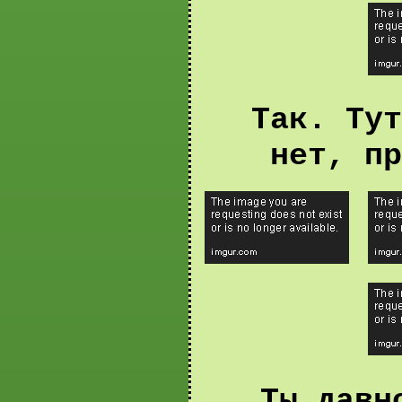
Так. Тут
нет, пр
Ты давн