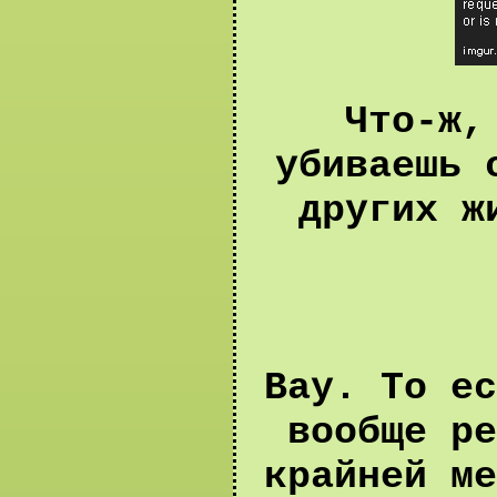
Что-ж,
убиваешь 
других ж
Вау. То ес
вообще ре
крайней ме