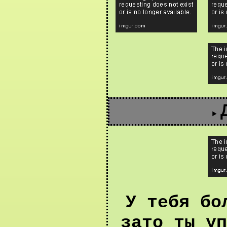
У тебя бо
зато ты уп