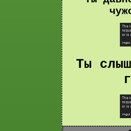
чуж
Ты слы