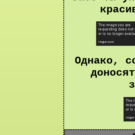
краси
Однако, с
доносят
з