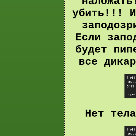
наложать
убить!!! И
заподозр
Если запо
будет пип
все дикар
Нет тела