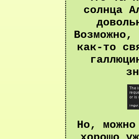
солнца А
доволь
Возможно, 
как-то св
галлюци
зн
Но, можно
хорошо уж